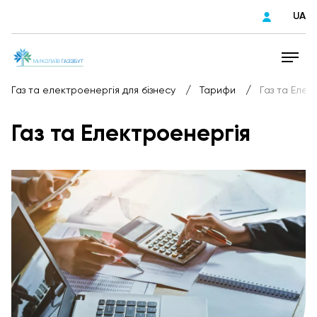
UA
/
/
Газ та електроенергія для бізнесу
Тарифи
Газ та Елек
Газ та Електроенергія