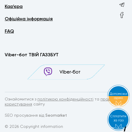
Кар’єра
Офіційна інформація
FAQ
Viber-бот ТВІЙ ГАЗЗБУТ
Допоможи
армії
Ознайомитися з
політикою конфіденційності
та
правилами
користування
сайту
SEO просування від
Seomarket
Сплатити
за газ
© 2026 Copyright information
by