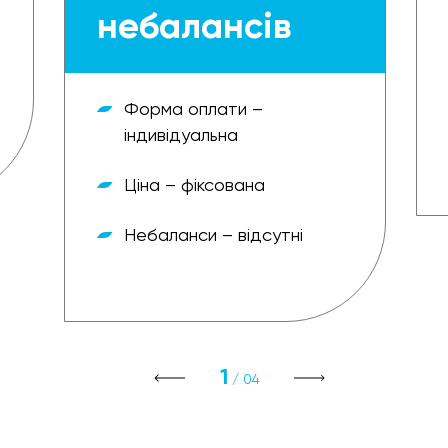
небалансів
Форма оплати –
індивідуальна
Ціна – фіксована
Небаланси – відсутні
1
/ 04