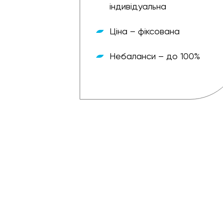
індивідуальна
Ціна – фіксована
– зручна
Небаланси – до 100%
о 100%