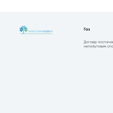
Газ
Договір постача
непобутовим сп