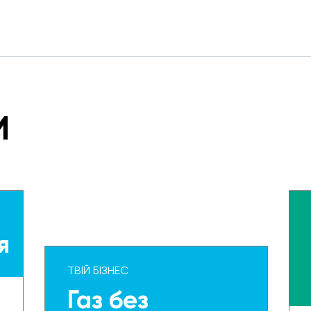
И
я
ТВІЙ БІЗНЕС
Газ без