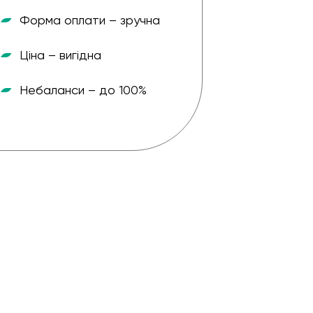
Форма оплати – зручна
Форма о
Ціна – вигідна
Ціна – в
Небаланси – до 100%
Небалан