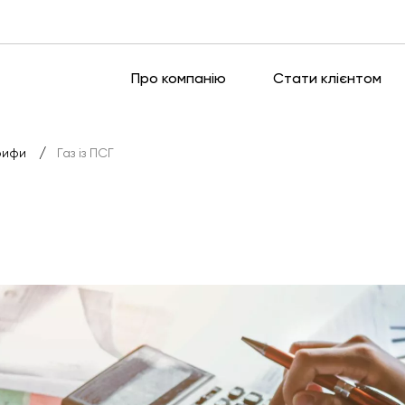
Про компанію
Стати клієнтом
/
рифи
Газ із ПСГ