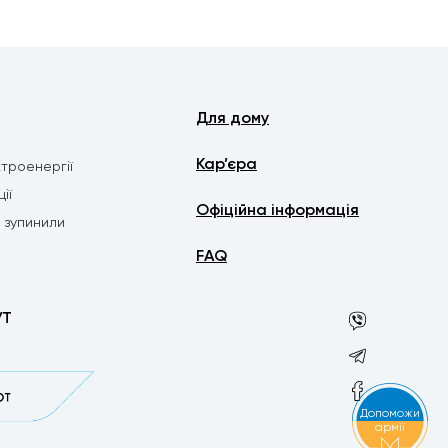
Для дому
Кар’єра
троенергії
ії
Офіційна інформація
о зупинили
FAQ
УТ
Допоможи
армії