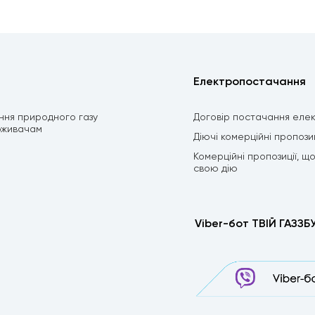
Електропостачання
ння природного газу
Договір постачання елек
оживачам
Діючі комерційні пропозиц
Комерційні пропозиції, щ
свою дію
Viber-бот ТВІЙ ГАЗЗБ