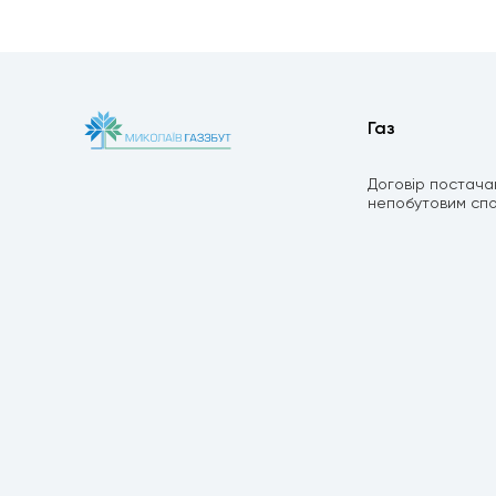
Газ
Договір постача
непобутовим сп