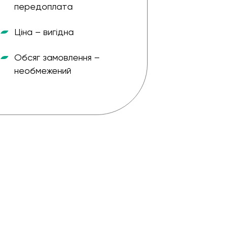
передоплата
Ціна – вигідна
Форма о
Обсяг замовлення –
Ціна – в
необмежений
Небалан