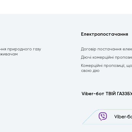
Електропостачання
ння природного газу
Договір постачання елек
оживачам
Діючі комерційні пропозиц
Комерційні пропозиції, щ
свою дію
Viber-бот ТВІЙ ГАЗЗБ