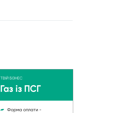
ТВІЙ БІЗНЕС
Газ із ПСГ
Форма оплати -