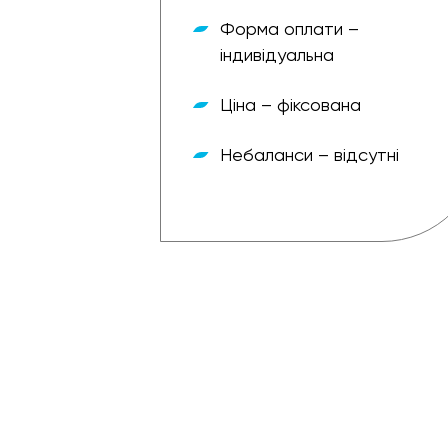
Форма оплати –
індивідуальна
– зручна
Ціна – фіксована
Небаланси – відсутні
о 100%