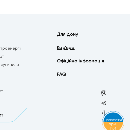
Для дому
Кар’єра
троенергії
ії
Офіційна інформація
о зупинили
FAQ
УТ
Допоможи
армії